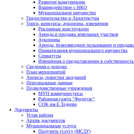
Развитие конкуренции
Взаимодействие с НКО
Муниципальное имущество
Градостроительство и Архитектура
Торги, конкурсы, аукционы, извещения
Рекламные конструкции
Аренда и продажа земельных участков
Аукционы
Аренда, безвозмездное пользование и прода
Приватизация муниципального имущества
Сервитуты
Извещения о предоставлении в собственность
Сведения о доходах
План мероприятий
Анонсы, повестки заседаний
Персональные данные
Подведомственные учреждения
МУП коммунресурсы
Районная газета "Фидиуаг"
СОК им.Е.Тедеева
Документы
Устав района
Архив документов
Муниципальные услуги
Получить услугу (МСЗУ)